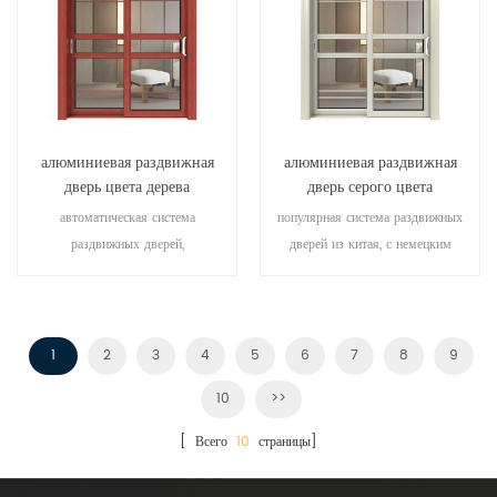
алюминиевая раздвижная
алюминиевая раздвижная
дверь цвета дерева
дверь серого цвета
автоматическая система
популярная система раздвижных
раздвижных дверей,
дверей из китая, с немецким
высококачественный продукт.
стандартом и стилем, горячая
настроить по низкой цене!
распродажа в ес и сша.
1
2
3
4
5
6
7
8
9
10
>>
[ Всего
10
страницы]