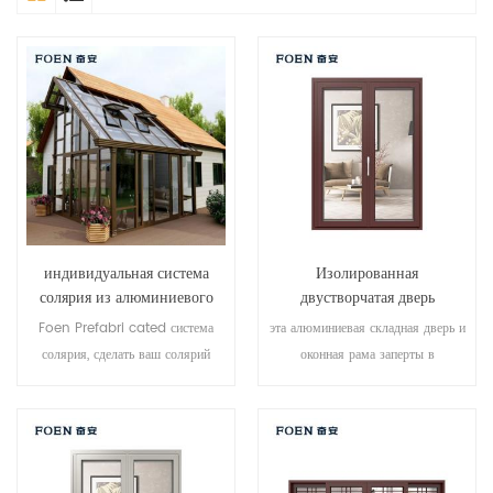
индивидуальная система
Изолированная
солярия из алюминиевого
двустворчатая дверь
стекла
длительного пользования для
Foen Prefabri cated система
эта алюминиевая складная дверь и
приморского отеля
солярия, сделать ваш солярий
оконная рама заперты в
более подходящим, более
нескольких точках, уплотнение и
гуманизированным и более
безопасность противоугонные
приспосабливаемым.
характеристики превосходны.
различные типы дверей для
удовлетворения различных