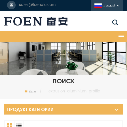
sales@foenalu.com
Русский
ПОИСК
Дом
/
extrusion-aluminium-profile
ПРОДУКТ КАТЕГОРИИ