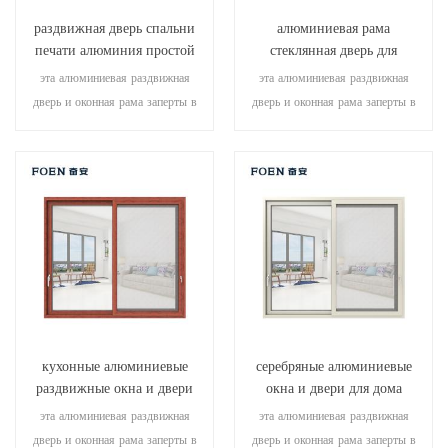
раздвижная дверь спальни
алюминиевая рама
печати алюминия простой
стеклянная дверь для
конструкции деревянная
внутренней ванной
эта алюминиевая раздвижная
эта алюминиевая раздвижная
дверь и оконная рама заперты в
дверь и оконная рама заперты в
нескольких точках, что
нескольких точках, уплотнение и
обеспечивает отличную
безопасность противоугонные
герметичность и безопасность.
характеристики превосходны.
различные типы дверей для
различные типы дверей для
удовлетворения различных
удовлетворения различных
архитектурных потребностей.
архитектурных потребностей
кухонные алюминиевые
серебряные алюминиевые
раздвижные окна и двери
окна и двери для дома
эта алюминиевая раздвижная
эта алюминиевая раздвижная
дверь и оконная рама заперты в
дверь и оконная рама заперты в