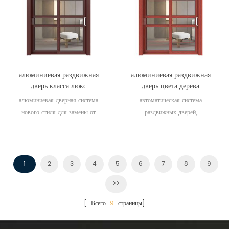
удовлетворения различных
архитектурных потребностей.
алюминиевая раздвижная
алюминиевая раздвижная
дверь класса люкс
дверь цвета дерева
алюминиевая дверная система
автоматическая система
нового стиля для замены от
раздвижных дверей,
изготовителя владельца бренда в
высококачественный продукт.
Китае, хорошо для оптовых
настроить по низкой цене!
продаж.
1
2
3
4
5
6
7
8
9
>>
[ Всего
9
страницы]