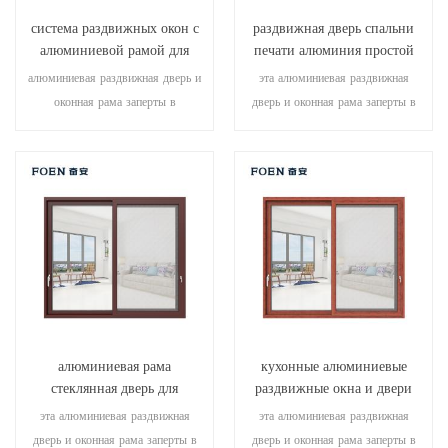
система раздвижных окон с
раздвижная дверь спальни
алюминиевой рамой для
печати алюминия простой
гостиной с деревянной
конструкции деревянная
алюминиевая раздвижная дверь и
эта алюминиевая раздвижная
печатью
оконная рама заперты в
дверь и оконная рама заперты в
нескольких точках, уплотнение и
нескольких точках, что
безопасность противоугонные
обеспечивает отличную
характеристики превосходны.
герметичность и безопасность.
различные типы дверей для
различные типы дверей для
удовлетворения различных
удовлетворения различных
архитектурных потребностей.
архитектурных потребностей.
алюминиевая рама
кухонные алюминиевые
стеклянная дверь для
раздвижные окна и двери
внутренней ванной
эта алюминиевая раздвижная
эта алюминиевая раздвижная
дверь и оконная рама заперты в
дверь и оконная рама заперты в