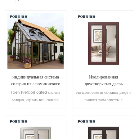
индивидуальная система
Изолированная
солярия из алюминиевого
двустворчатая дверь
стекла
длительного пользования для
Foen Prefabri cated система
эта алюминиевая складная дверь и
приморского отеля
солярия, сделать ваш солярий
оконная рама заперты в
более подходящим, более
нескольких точках, уплотнение и
гуманизированным и более
безопасность противоугонные
приспосабливаемым.
характеристики превосходны.
различные типы дверей для
удовлетворения различных