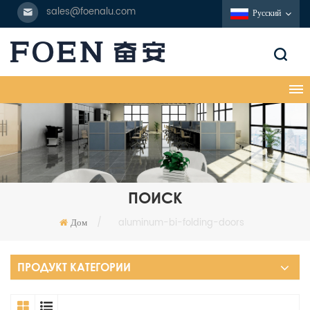
sales@foenalu.com
Русский
ПОИСК
Дом
/
aluminum-bi-folding-doors
ПРОДУКТ КАТЕГОРИИ