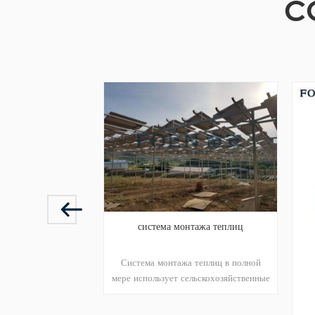
С
система монтажа теплиц
Система монтажа теплиц в полной
алюминиевые проф
мере использует сельскохозяйственные
угодья и вырабатывает чистую
это 100% чистого произв
энергию солнца, обеспечивая людям