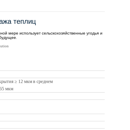
ажа теплиц
ной мере использует сельскохозяйственные угодья и
будущее.
крытия
≥
12 мкм
в среднем
65
мкм