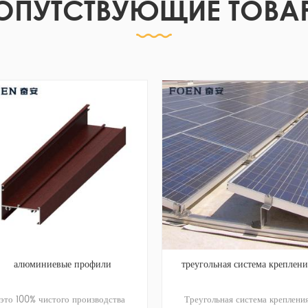
ОПУТСТВУЮЩИЕ ТОВА
крюк для че
Регулируем
или
треугольная система крепления
крыши 08 сп
солнечной с
одства
Треугольная система крепления
крыши, закр