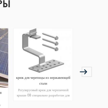
РЫ
репицы из нержавеющей
стали
ый крюк для черепичной
разъем для аксессуаров из
ециально разработан для
алюминиевого профиля
истемы крепления крыши
серия 6000 профиль экструзии ,
епленной на балке крыши