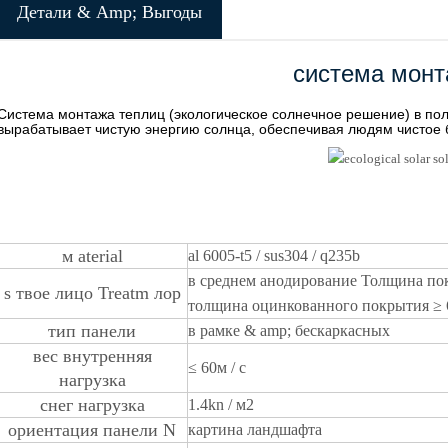
Детали & Amp; Выгоды
система монт
Система монтажа теплиц (экологическое солнечное решение) в пол
вырабатывает чистую энергию солнца, обеспечивая людям чистое 
м
aterial
al 6005-t5 / sus304 / q235b
в среднем
анодирование
Толщина по
s
твое лицо
Treatm
лор
толщина оцинкованного покрытия
≥ 
тип панели
в рамке & amp; бескаркасных
вес
внутренняя
≤
60м / с
нагрузка
снег
нагрузка
1.4kn / м2
ориентация панели
N
картина ландшафта