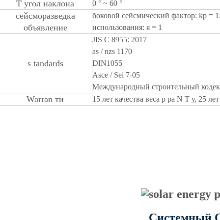
T
угол наклона
0 ° ~ 60 °
сейсморазведка
боковой сейсмический фактор: kp = 1
объявление
использования: я = 1
JIS C 8955: 2017
as / nzs 1170
s
tandards
DIN1055
Asce / Sei 7-05
Международный строительный кодекс
Warr
an
ти
15 лет качества
вес
a
р
р
a
N
T
у, 25 ле
Системный 