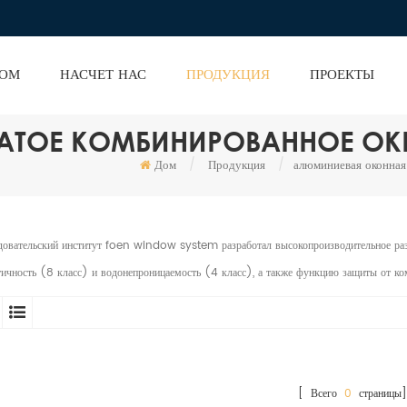
ОМ
НАСЧЕТ НАС
ПРОДУКЦИЯ
ПРОЕКТЫ
ЧАТОЕ КОМБИНИРОВАННОЕ О
Дом
/
Продукция
/
алюминиевая оконная
довательский институт foen window system разработал высокопроизводительное раз
ичность (8 класс) и водонепроницаемость (4 класс), а также функцию защиты от кома
[ Всего
0
страницы]