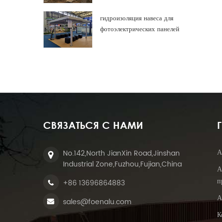
гидроизоляция навеса для
фотоэлектрических панелей
СВЯЗАТЬСЯ С НАМИ
А
No.142,North JianXin Road,Jinshan
Industrial Zone,Fuzhou,Fujian,China
А
п
+86 13696864883
А
sales@foenalu.com
К