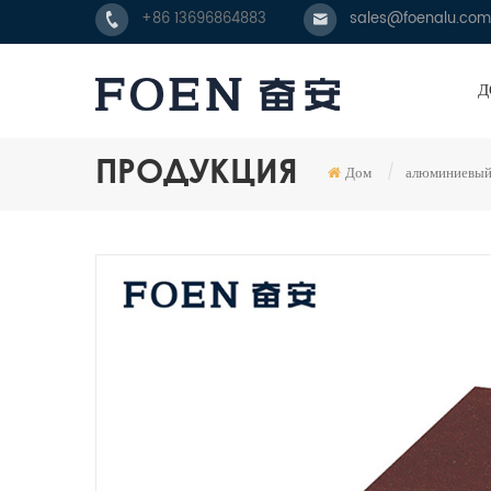
+86 13696864883
sales@foenalu.com
Д
ПРОДУКЦИЯ
Дом
/
алюминиевый