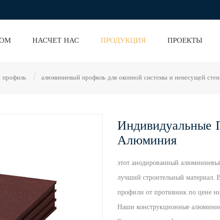
ОМ
НАСЧЕТ НАС
ПРОДУКЦИЯ
ПРОЕКТЫ
 профиль
/
алюминиевый профиль для оконной системы и ненесущей сте
Индивидуальные 
Алюминия
этот анодированный алюминиевый
лучший строительный материал. 
профили от
противник по цене ни
Наши конструкционные алюминиев