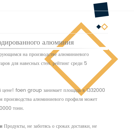
одированного алюминия
рующимся на производстве алюминиевого
аров для навесных стен. рейтинг среди 5
ой цене! foen group занимает площадь в 1332000
ъем производства алюминиевого профиля может
50000 тонн.
и
Продукты, не заботясь о сроках доставки, не