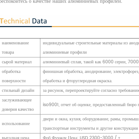
беспокойтесь о качестве наших алюминиевых профилей.
наименование
индивидуальные строительные материалы из анод
товара
алюминиевые профили
сырой материал
алюминиевый сплав, такой как 6000 серии, 7000 с
обработка
финишная обработка, анодирование, электрофорез
поверхности
обработка и фторуглеродная окраска.
стильный дизайн
за рисунок, перепроектируйте согласно требовани
заслуживающее
iso9001, отчет об оценке, предоставленный бюро
доверия качество
двери и окна, кухня, оборудование, рамы, промышл
использование
транспортные инструменты и другие конструкции 
выгодная цена
Фоб Фучжоу Цена: USD 2300-3000 / т