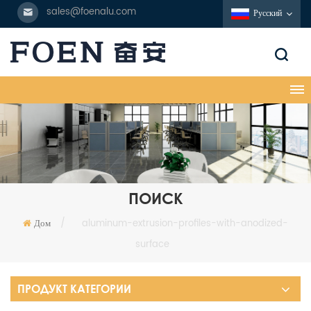
sales@foenalu.com
Русский
ПОИСК
Дом
/
aluminum-extrusion-profiles-with-anodized-
surface
ПРОДУКТ КАТЕГОРИИ