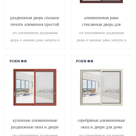
раздвижная дверь спальни
алюминиевая рама
печати алюминия простой
стеклянная дверь для
конструкции деревянная
внутренней ванной
эта алюминиевая раздвижная
эта алюминиевая раздвижная
дверь и оконная рама заперты в
дверь и оконная рама заперты в
нескольких точках, что
нескольких точках, уплотнение и
обеспечивает отличную
безопасность противоугонные
герметичность и безопасность.
характеристики превосходны.
различные типы дверей для
различные типы дверей для
удовлетворения различных
удовлетворения различных
архитектурных потребностей.
архитектурных потребностей
кухонные алюминиевые
серебряные алюминиевые
раздвижные окна и двери
окна и двери для дома
эта алюминиевая раздвижная
эта алюминиевая раздвижная