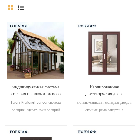
индивидуальная система
Изолированная
солярия из алюминиевого
двустворчатая дверь
стекла
длительного пользования для
Foen Prefabri cated система
эта алюминиевая складная дверь и
приморского отеля
солярия, сделать ваш солярий
оконная рама заперты в
более подходящим, более
нескольких точках, уплотнение и
гуманизированным и более
безопасность противоугонные
приспосабливаемым.
характеристики превосходны.