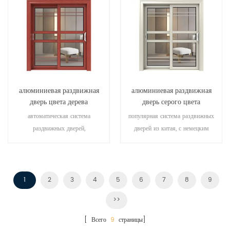
алюминиевая раздвижная
алюминиевая раздвижная
дверь цвета дерева
дверь серого цвета
автоматическая система
популярная система раздвижных
раздвижных дверей,
дверей из китая, с немецким
высококачественный продукт.
стандартом и стилем, горячая
настроить по низкой цене!
распродажа в ес и сша.
1
2
3
4
5
6
7
8
9
>>
[ Всего
9
страницы]