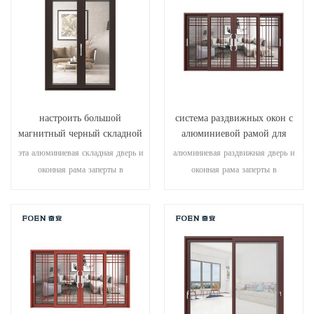
различные типы дверей для
удовлетворения различных
архитектурных потребностей.
настроить большой
система раздвижных окон с
магнитный черный складной
алюминиевой рамой для
двери прочного
гостиной с деревянной
эта алюминиевая складная дверь и
алюминиевая раздвижная дверь и
использования
печатью
оконная рама заперты в
оконная рама заперты в
нескольких точках, уплотнение и
нескольких точках, уплотнение и
безопасность противоугонные
безопасность противоугонные
характеристики превосходны.
характеристики превосходны.
различные типы дверей для
различные типы дверей для
удовлетворения различных
удовлетворения различных
архитектурных потребностей.
архитектурных потребностей.