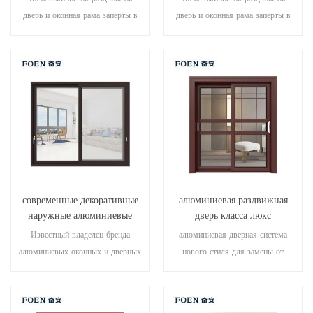
дверь и оконная рама заперты в
дверь и оконная рама заперты в
нескольких точках, уплотнение и
нескольких точках, уплотнение и
безопасность противоугонные
безопасность противоугонные
характеристики превосходны.
характеристики превосходны.
различные типы дверей для
различные типы дверей для
удовлетворения различных
удовлетворения различных
архитектурных потребностей
архитектурных потребностей.
современные декоративные
алюминиевая раздвижная
наружные алюминиевые
дверь класса люкс
раздвижные двери
Известный владелец бренда
алюминиевая дверная система
алюминиевых оконных и дверных
нового стиля для замены от
систем, новый дизайн, новый стиль,
изготовителя владельца бренда в
новые разработки.
Китае, хорошо для оптовых
продаж.