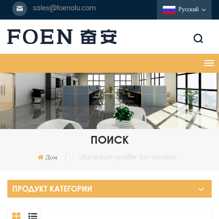
sales@foenalu.com
Русский
ПОИСК
Дом
/
aluminium-profile-for-window
ПРОДУКТ КАТЕГОРИИ