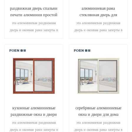
раздвижная дверь спальни
алюминиевая рама
печати алюминия простой
стеклянная дверь для
конструкции деревянная
внутренней ванной
эта алюминиевая раздвижная
эта алюминиевая раздвижная
дверь и оконная рама заперты в
дверь и оконная рама заперты в
нескольких точках, что
нескольких точках, уплотнение и
обеспечивает отличную
безопасность противоугонные
герметичность и безопасность.
характеристики превосходны.
различные типы дверей для
различные типы дверей для
удовлетворения различных
удовлетворения различных
архитектурных потребностей.
архитектурных потребностей
кухонные алюминиевые
серебряные алюминиевые
раздвижные окна и двери
окна и двери для дома
эта алюминиевая раздвижная
эта алюминиевая раздвижная
дверь и оконная рама заперты в
дверь и оконная рама заперты в