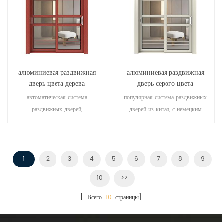
алюминиевая раздвижная
алюминиевая раздвижная
дверь цвета дерева
дверь серого цвета
автоматическая система
популярная система раздвижных
раздвижных дверей,
дверей из китая, с немецким
высококачественный продукт.
стандартом и стилем, горячая
настроить по низкой цене!
распродажа в ес и сша.
1
2
3
4
5
6
7
8
9
10
>>
[ Всего
10
страницы]