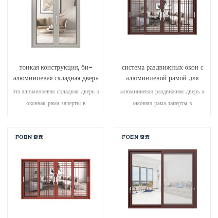
архитектурных потребностей.
тонкая конструкция, би-
система раздвижных окон с
алюминиевая складная дверь
алюминиевой рамой для
с двойным остеклением
гостиной с деревянной
эта алюминиевая складная дверь и
алюминиевая раздвижная дверь и
печатью
оконная рама заперты в
оконная рама заперты в
нескольких точках, уплотнение и
нескольких точках, уплотнение и
безопасность противоугонные
безопасность противоугонные
характеристики превосходны.
характеристики превосходны.
различные типы дверей для
различные типы дверей для
удовлетворения различных
удовлетворения различных
архитектурных потребностей.
архитектурных потребностей.