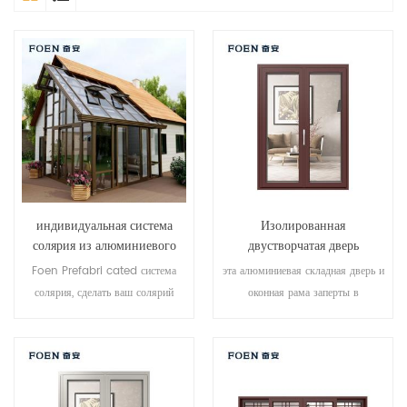
индивидуальная система
Изолированная
солярия из алюминиевого
двустворчатая дверь
стекла
длительного пользования для
Foen Prefabri cated система
эта алюминиевая складная дверь и
приморского отеля
солярия, сделать ваш солярий
оконная рама заперты в
более подходящим, более
нескольких точках, уплотнение и
гуманизированным и более
безопасность противоугонные
приспосабливаемым.
характеристики превосходны.
различные типы дверей для
удовлетворения различных