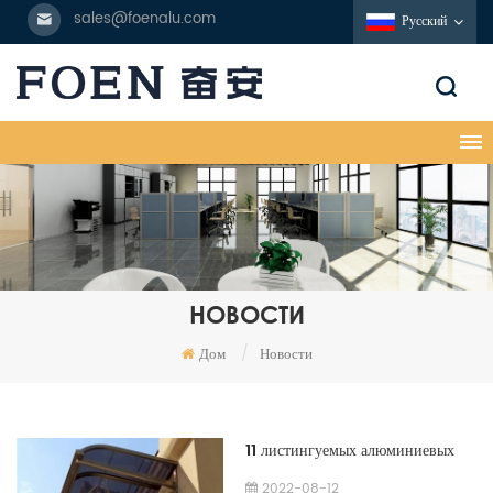
sales@foenalu.com
Русский
НОВОСТИ
Дом
/
Новости
11 листингуемых алюминиевых
компаний предварительно
2022-08-12