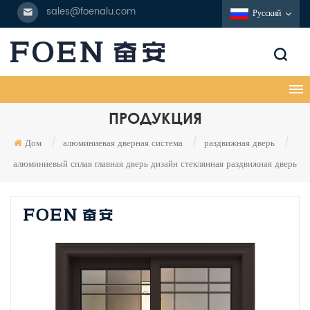
sales@foenalu.com
Русский
ПРОДУКЦИЯ
Дом
/
алюминиевая дверная система
/
раздвижная дверь
/
алюминиевый сплав главная дверь дизайн стеклянная раздвижная дверь