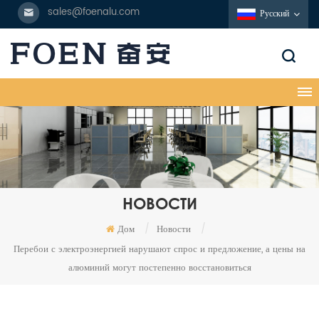
sales@foenalu.com
Русский
НОВОСТИ
Дом
/
Новости
/
Перебои с электроэнергией нарушают спрос и предложение, а цены на
алюминий могут постепенно восстановиться