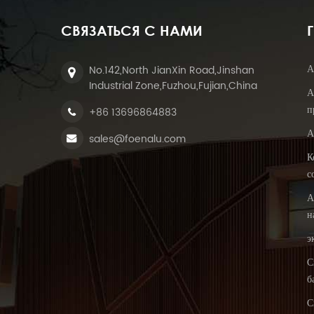
СВЯЗАТЬСЯ С НАМИ
А
No.142,North JianXin Road,Jinshan
Industrial Zone,Fuzhou,Fujian,China
А
п
+86 13696864883
А
sales@foenalu.com
К
с
А
н
э
С
б
С