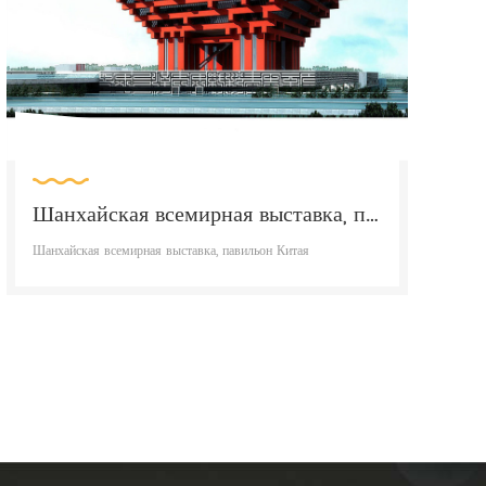
Шанхайская всемирная выставка, павильон Китая
Шанхайская всемирная выставка, павильон Китая