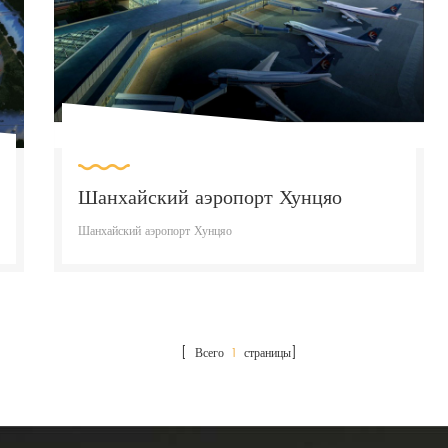
Шанхайский аэропорт Хунцяо
Шанхайский аэропорт Хунцяо
[ Всего
1
страницы]